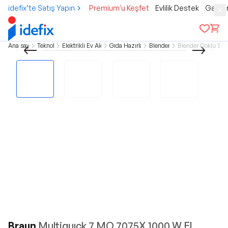
idefix’te Satış Yapın
Premium'u Keşfet
Evlilik Destek
Gamer
Ana sayfa
Teknoloji
Elektrikli Ev Aletleri
Gıda Hazırlama
Blenderlar
Blender Çoklu Setl
Braun
Multiquıck 7 MQ 7075X 1000 W El