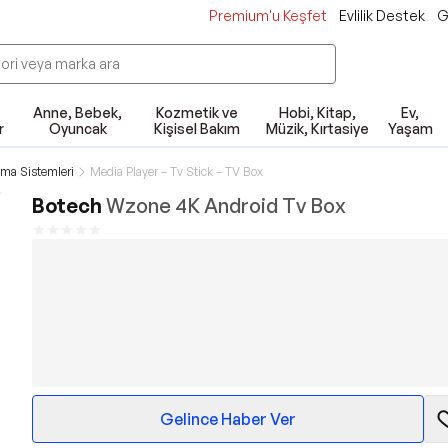
Premium'u Keşfet
Evlilik Destek
G
Anne, Bebek,
Kozmetik ve
Hobi, Kitap,
Ev,
r
Oyuncak
Kişisel Bakım
Müzik, Kırtasiye
Yaşam
ma Sistemleri
Media Player – Tv Stick – TV Box
Botech
Wzone 4K Android Tv Box
Gelince Haber Ver