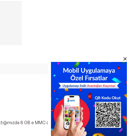
 baktığımızda 8 GB e MMC depolama alanı, 2 GB DDR3