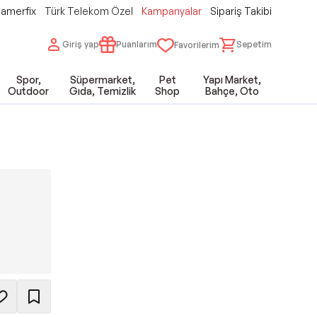
amerfix
Türk Telekom Özel
Kampanyalar
Sipariş Takibi
Giriş yap
Puanlarım
Sepetim
Favorilerim
Spor,
Süpermarket,
Pet
Yapı Market,
Outdoor
Gıda, Temizlik
Shop
Bahçe, Oto