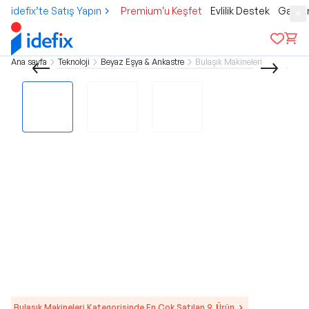
idefix’te Satış Yapın
Premium'u Keşfet
Evlilik Destek
Gamer
Ana sayfa
Teknoloji
Beyaz Eşya & Ankastre
Bulaşık Makineleri
Bulaşık Makineleri Kategorisinde En Çok Satılan 9. Ürün