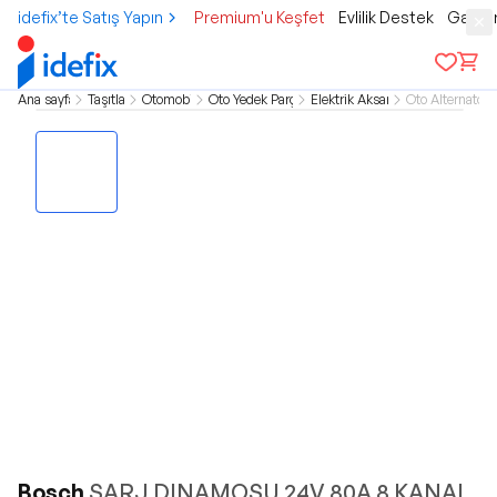
idefix’te Satış Yapın
Premium'u Keşfet
Evlilik Destek
Gamer
Ana sayfa
Taşıtlar
Otomobil
Oto Yedek Parça
Elektrik Aksam
Oto Alternatör
Bosch
SARJ DINAMOSU 24V 80A 8 KANAL