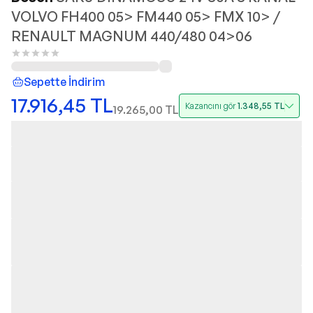
VOLVO FH400 05> FM440 05> FMX 10> /
RENAULT MAGNUM 440/480 04>06
Sepette İndirim
17.916,45
TL
Kazancını gör
1.348,55
TL
19.265,00
TL