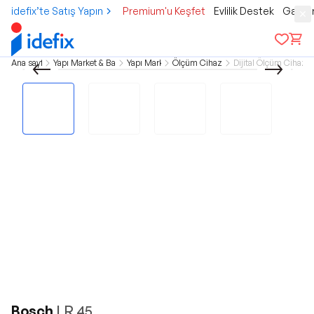
idefix’te Satış Yapın
Premium'u Keşfet
Evlilik Destek
Gamer
Ana sayfa
Yapı Market & Bahçe
Yapı Market
Ölçüm Cihazları
Dijital Ölçüm Cihazla
Bosch
LR 45