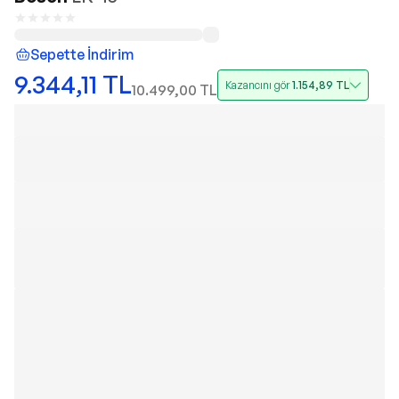
Sepette İndirim
9.344,11
TL
Kazancını gör
1.154,89
TL
10.499,00
TL