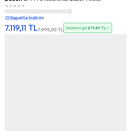
Sepette İndirim
7.119,11
TL
Kazancını gör
879,89
TL
7.999,00
TL