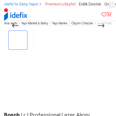
idefix’te Satış Yapın
Premium'u Keşfet
Evlilik Destek
Gamer
Ana sayfa
Yapı Market & Bahçe
Yapı Market
Ölçüm Cihazları
Lazermetre
Bosch
Lr 1 Professional Lazer Alıcısı