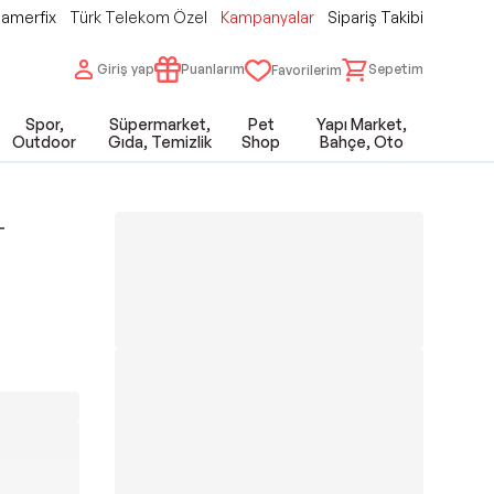
amerfix
Türk Telekom Özel
Kampanyalar
Sipariş Takibi
Giriş yap
Puanlarım
Sepetim
Favorilerim
Spor,
Süpermarket,
Pet
Yapı Market,
Outdoor
Gıda, Temizlik
Shop
Bahçe, Oto
-