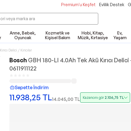
Premium'u Keşfet
Evlilik Destek
G
Anne, Bebek,
Kozmetik ve
Hobi, Kitap,
Ev,
r
Oyuncak
Kişisel Bakım
Müzik, Kırtasiye
Yaşam
Kırıcı Delici / Kırıcılar
Bosch
GBH 180-LI 4.0Ah Tek Akü Kırıcı Delici 
0611911122
Sepette İndirim
11.938,25
TL
Kazancını gör
2.106,75
TL
14.045,00
TL