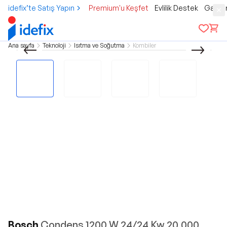
idefix’te Satış Yapın
Premium'u Keşfet
Evlilik Destek
Gamer
Ana sayfa
Teknoloji
Isıtma ve Soğutma
Kombiler
Bosch
Condens 1200 W 24/24 Kw 20.000