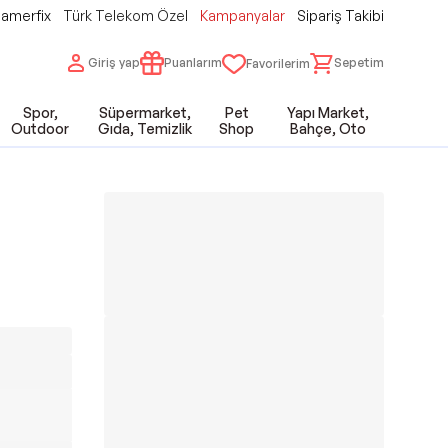
amerfix
Türk Telekom Özel
Kampanyalar
Sipariş Takibi
Giriş yap
Puanlarım
Sepetim
Favorilerim
Spor,
Süpermarket,
Pet
Yapı Market,
Outdoor
Gıda, Temizlik
Shop
Bahçe, Oto