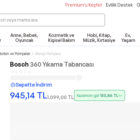
Premium'u Keşfet
Evlilik Destek
G
Anne, Bebek,
Kozmetik ve
Hobi, Kitap,
Ev,
r
Oyuncak
Kişisel Bakım
Müzik, Kırtasiye
Yaşam
orları ve Pompalar
Bahçe Pompası
Bosch
360 Yıkama Tabancası
Sepette İndirim
945,14
TL
Kazancını gör
153,86
TL
1.099,00
TL