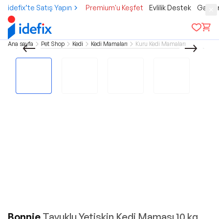
idefix’te Satış Yapın
Premium'u Keşfet
Evlilik Destek
Gamer
Ana sayfa
Pet Shop
Kedi
Kedi Mamaları
Kuru Kedi Mamaları
Bonnie
Tavuklu Yetişkin Kedi Maması 10 kg