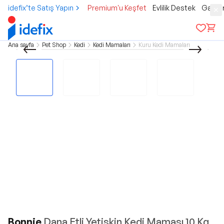
idefix’te Satış Yapın
Premium'u Keşfet
Evlilik Destek
Gamer
Ana sayfa
Pet Shop
Kedi
Kedi Mamaları
Kuru Kedi Mamaları
Bonnie
Dana Etli Yetişkin Kedi Maması 10 Kg