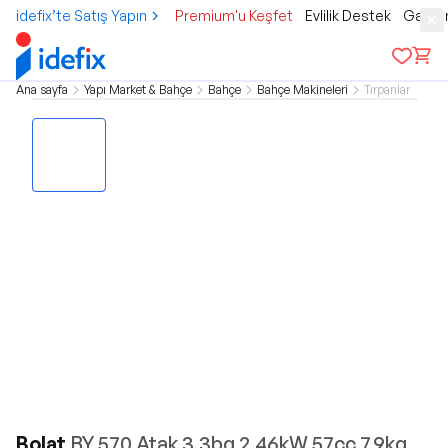
idefix’te Satış Yapın
Premium'u Keşfet
Evlilik Destek
Gamer
Ana sayfa
Yapı Market & Bahçe
Bahçe
Bahçe Makineleri
Tırpanlar
Bolat
BY 570 Atak 3.3bg 2.46kW 57cc 7.9kg