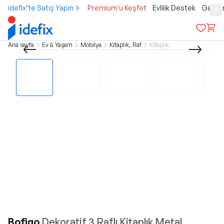
idefix’te Satış Yapın
Premium'u Keşfet
Evlilik Destek
Gamer
Ana sayfa
Ev & Yaşam
Mobilya
Kitaplık, Raf
Kitaplık
Bofigo
Dekoratif 3 Raflı Kitaplık Metal