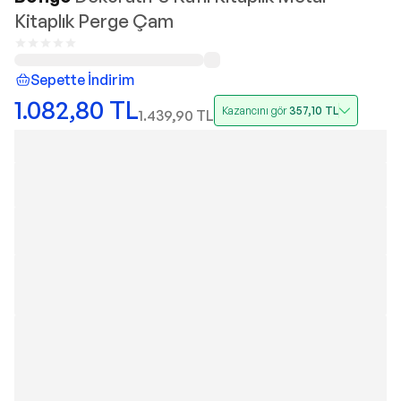
Kitaplık Perge Çam
Sepette İndirim
1.082,80
TL
Kazancını gör
357,10
TL
1.439,90
TL