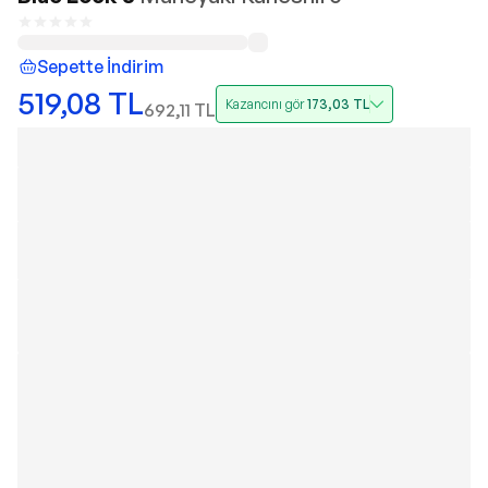
Sepette İndirim
519,08
TL
Kazancını gör
173,03
TL
692,11
TL