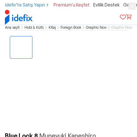
idefix’te Satış Yapın
Premium'u Keşfet
Evlilik Destek
Gamer
Ana sayfa
Hobi & Kültür
Kitap
Foreign Books
Graphic Novel
Graphic Novel
Blue Lock 8
Muneyuki Kaneshiro