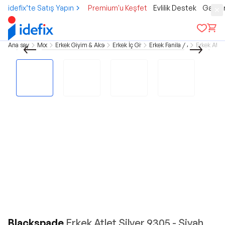
idefix’te Satış Yapın
Premium'u Keşfet
Evlilik Destek
Gamer
Ana sayfa
Moda
Erkek Giyim & Aksesuar
Erkek İç Giyim
Erkek Fanila / Atlet
Erkek Atlet
Blackspade
Erkek Atlet Silver 9305 - Siyah