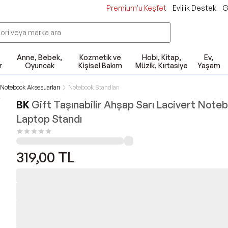
Premium'u Keşfet
Evlilik Destek
G
Anne, Bebek,
Kozmetik ve
Hobi, Kitap,
Ev,
r
Oyuncak
Kişisel Bakım
Müzik, Kırtasiye
Yaşam
Notebook Aksesuarları
Notebook Standları
BK
Gift Taşınabilir Ahşap Sarı Lacivert Note
Laptop Standı
319,00
TL