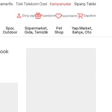
amerfix
Türk Telekom Özel
Kampanyalar
Sipariş Takibi
Giriş yap
Puanlarım
Sepetim
Favorilerim
Spor,
Süpermarket,
Pet
Yapı Market,
Outdoor
Gıda, Temizlik
Shop
Bahçe, Oto
book