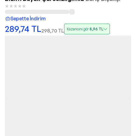
Sepette İndirim
289,74
TL
Kazancını gör
8,96
TL
298,70
TL