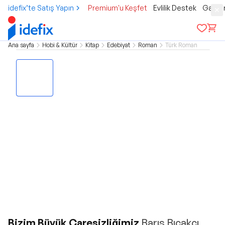
idefix’te Satış Yapın
Premium'u Keşfet
Evlilik Destek
Gamer
Ana sayfa
Hobi & Kültür
Kitap
Edebiyat
Roman
Türk Roman
Bizim Büyük Çaresizliğimiz
Barış Bıçakçı