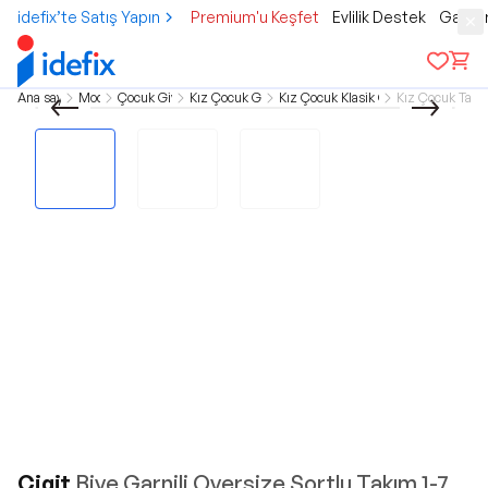
idefix’te Satış Yapın
Premium'u Keşfet
Evlilik Destek
Gamer
Ana sayfa
Moda
Çocuk Giyim
Kız Çocuk Giyim
Kız Çocuk Klasik Giyim
Kız Çocuk Takı
Cigit
Biye Garnili Oversize Şortlu Takım 1-7