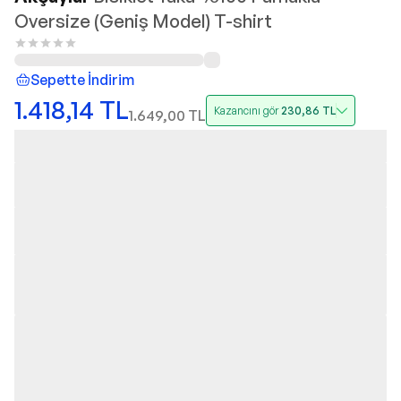
Oversize (Geniş Model) T-shirt
Sepette İndirim
1.418,14
TL
Kazancını gör
230,86
TL
1.649,00
TL