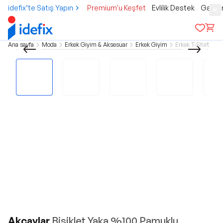
idefix’te Satış Yapın
Premium'u Keşfet
Evlilik Destek
Gamer
Ana sayfa
Moda
Erkek Giyim & Aksesuar
Erkek Giyim
Erkek T-Shirt
Akçaylar
Bisiklet Yaka %100 Pamuklu