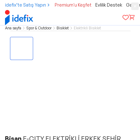
idefix’te Satış Yapın
Premium'u Keşfet
Evlilik Destek
Gamer
Ana sayfa
Spor & Outdoor
Bisiklet
Elektrikli Bisiklet
Bisan
E-CITY ELEKTRİKLİ ERKEK ŞEHİR