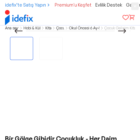
idefix’te Satış Yapın
Premium'u Keşfet
Evlilik Destek
Gamer
Ana sayfa
Hobi & Kültür
Kitap
Çocuk
Okul Öncesi 6 Ay-5 Yaş
Çocuk Gelişim Kitapla
Bir Gölge Gibidir Çocukluk - Her Daim