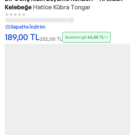
Kelebeğe
Hatice Kübra Tongar
Sepette İndirim
189,00
TL
Kazancını gör
63,00
TL
252,00
TL