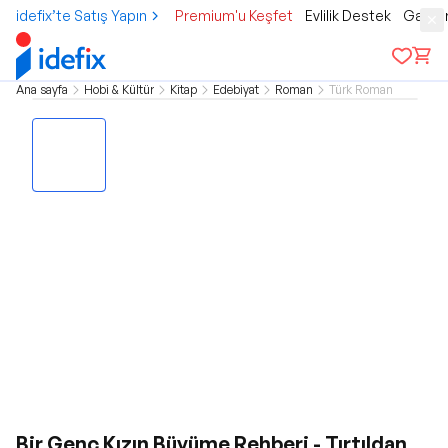
idefix’te Satış Yapın
Premium'u Keşfet
Evlilik Destek
Gamer
Ana sayfa
Hobi & Kültür
Kitap
Edebiyat
Roman
Türk Roman
Bir Genç Kızın Büyüme Rehberi - Tırtıldan