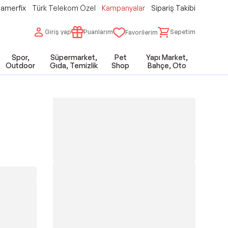
amerfix
Türk Telekom Özel
Kampanyalar
Sipariş Takibi
Giriş yap
Puanlarım
Sepetim
Favorilerim
Spor,
Süpermarket,
Pet
Yapı Market,
Outdoor
Gıda, Temizlik
Shop
Bahçe, Oto