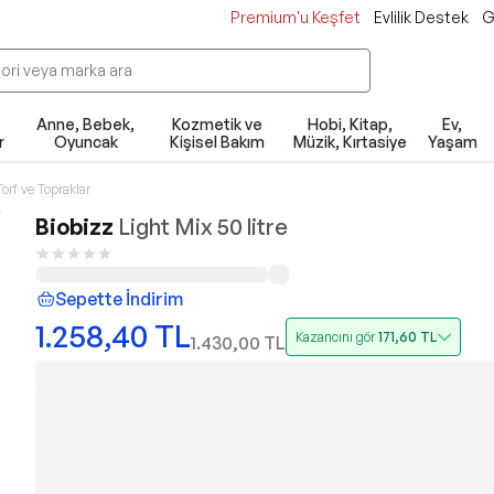
Premium'u Keşfet
Evlilik Destek
G
Anne, Bebek,
Kozmetik ve
Hobi, Kitap,
Ev,
r
Oyuncak
Kişisel Bakım
Müzik, Kırtasiye
Yaşam
Torf ve Topraklar
Biobizz
Light Mix 50 litre
Sepette İndirim
1.258,40
TL
Kazancını gör
171,60
TL
1.430,00
TL