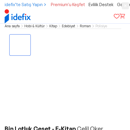
idefix’te Satış Yapın
Premium'u Keşfet
Evlilik Destek
Gamer
Ana sayfa
Hobi & Kültür
Kitap
Edebiyat
Roman
Polisiye
Bin Lotluk Ceset - E-Kitap
Celil Oker