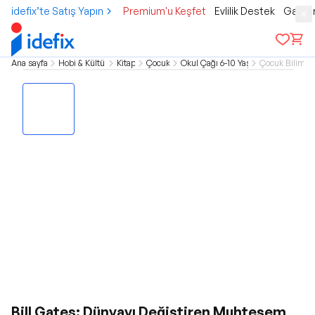
idefix’te Satış Yapın
Premium'u Keşfet
Evlilik Destek
Gamer
Ana sayfa
Hobi & Kültür
Kitap
Çocuk
Okul Çağı 6-10 Yaş
Çocuk Bilim
Bill Gates: Dünyayı Değiştiren Muhteşem