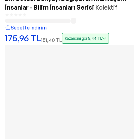
İnsanlar - Bilim İnsanları Serisi
Kolektif
Sepette İndirim
175,96
TL
Kazancını gör
5,44
TL
181,40
TL