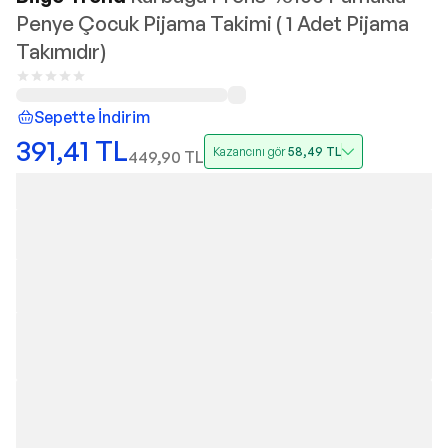
Penye Çocuk Pijama Takimi ( 1 Adet Pijama
Takımıdır)
Sepette İndirim
391,41
TL
Kazancını gör
58,49
TL
449,90
TL