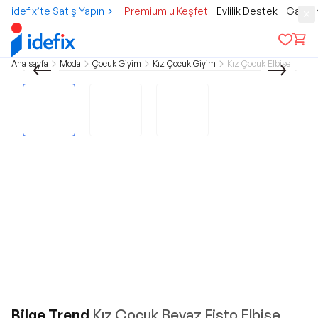
idefix’te Satış Yapın
Premium'u Keşfet
Evlilik Destek
Gamer
Ana sayfa
Moda
Çocuk Giyim
Kız Çocuk Giyim
Kız Çocuk Elbise
Bilge Trend
Kız Çocuk Beyaz Fisto Elbise,