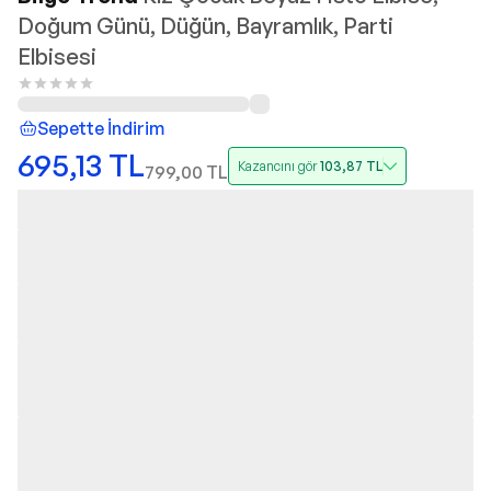
Doğum Günü, Düğün, Bayramlık, Parti
Elbisesi
Sepette İndirim
695,13
TL
Kazancını gör
103,87
TL
799,00
TL