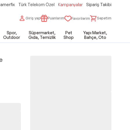
amerfix
Türk Telekom Özel
Kampanyalar
Sipariş Takibi
Giriş yap
Puanlarım
Sepetim
Favorilerim
Spor,
Süpermarket,
Pet
Yapı Market,
Outdoor
Gıda, Temizlik
Shop
Bahçe, Oto
çe