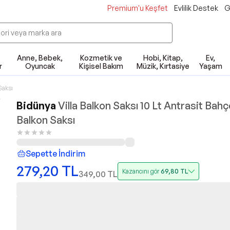
Premium'u Keşfet
Evlilik Destek
G
Anne, Bebek,
Kozmetik ve
Hobi, Kitap,
Ev,
r
Oyuncak
Kişisel Bakım
Müzik, Kırtasiye
Yaşam
Saksı
Bidünya
Villa Balkon Saksı 10 Lt Antrasit Bah
Balkon Saksı
Sepette İndirim
279,20
TL
Kazancını gör
69,80
TL
349,00
TL