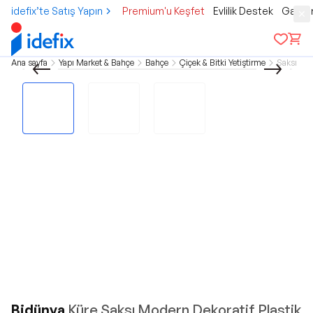
idefix’te Satış Yapın
Premium'u Keşfet
Evlilik Destek
Gamer
Ana sayfa
Yapı Market & Bahçe
Bahçe
Çiçek & Bitki Yetiştirme
Saksı
Bidünya
Küre Saksı Modern Dekoratif Plastik