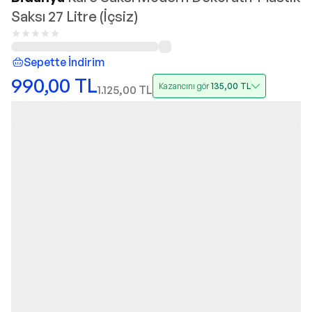
Saksı 27 Litre (İçsiz)
Sepette İndirim
990,00
TL
Kazancını gör
135,00
TL
1.125,00
TL