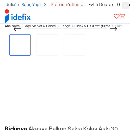
idefix’te Satış Yapın
Premium'u Keşfet
Evlilik Destek
Gamer
Ana sayfa
Yapı Market & Bahçe
Bahçe
Çiçek & Bitki Yetiştirme
Saksı
Bidünya
Akasya Balkon Saksı Kolay Askı 30