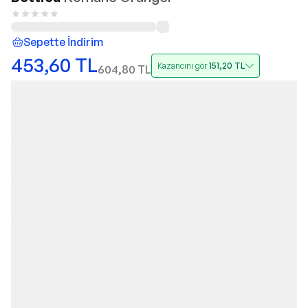
Sepette İndirim
453,60
TL
Kazancını gör
151,20
TL
604,80
TL