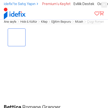
idefix’te Satış Yapın
Premium'u Keşfet
Evlilik Destek
Gamer
Ana sayfa
Hobi & Kültür
Kitap
Eğitim Başvuru
Mizah
Çizgi Roman
Bettica
Romane Granger