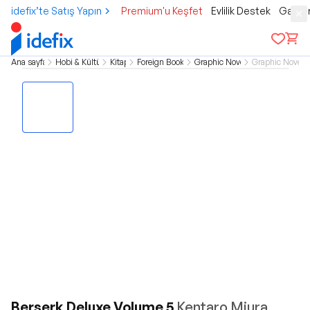
idefix’te Satış Yapın
Premium'u Keşfet
Evlilik Destek
Gamer
Ana sayfa
Hobi & Kültür
Kitap
Foreign Books
Graphic Novel
Graphic Novel
Berserk Deluxe Volume 5
Kentaro Miura