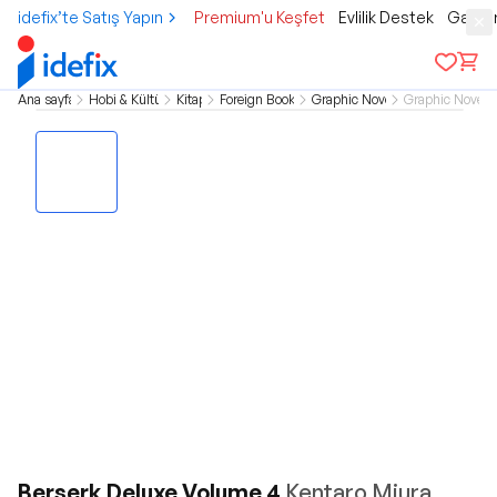
idefix’te Satış Yapın
Premium'u Keşfet
Evlilik Destek
Gamer
Ana sayfa
Hobi & Kültür
Kitap
Foreign Books
Graphic Novel
Graphic Novel
Berserk Deluxe Volume 4
Kentaro Miura