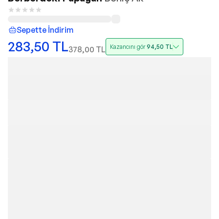
Sepette İndirim
283,50
TL
Kazancını gör
94,50
TL
378,00
TL