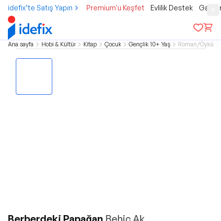
idefix’te Satış Yapın
Premium'u Keşfet
Evlilik Destek
Gamer
Ana sayfa
Hobi & Kültür
Kitap
Çocuk
Gençlik 10+ Yaş
Roman/Öykü
Berberdeki Papağan
Behiç Ak