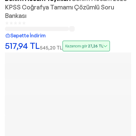
KPSS Coğrafya Tamamı Çözümlü Soru
Bankası
Sepette İndirim
517,94
TL
Kazancını gör
27,26
TL
545,20
TL