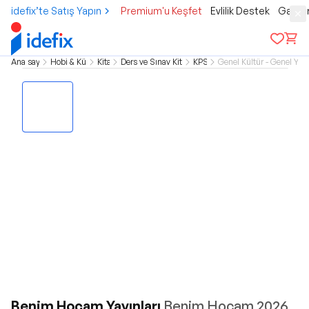
idefix’te Satış Yapın
Premium'u Keşfet
Evlilik Destek
Gamer
Ana sayfa
Hobi & Kültür
Kitap
Ders ve Sınav Kitapları
KPSS
Genel Kültür - Genel Yet
Benim Hocam Yayınları
Benim Hocam 2026