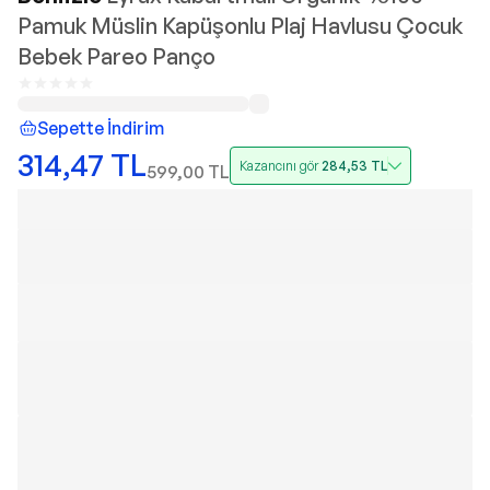
Pamuk Müslin Kapüşonlu Plaj Havlusu Çocuk
Bebek Pareo Panço
Sepette İndirim
314,47
TL
Kazancını gör
284,53
TL
599,00
TL