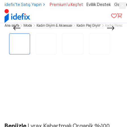
idefix’te Satış Yapın
Premium'u Keşfet
Evlilik Destek
Gamer
Ana sayfa
Moda
Kadın Giyim & Aksesuar
Kadın Plaj Giyim
Kadın Pareo
Beniizle
Lyrax Kabartmalı Organik %100