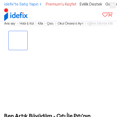
idefix’te Satış Yapın
Premium'u Keşfet
Evlilik Destek
Gamer
Ana sayfa
Hobi & Kültür
Kitap
Çocuk
Okul Öncesi 6 Ay-5 Yaş
Eğitim Etkinlik Kitapla
Ben Artık Büyüdüm - Çıtı İle Pıtı'nın