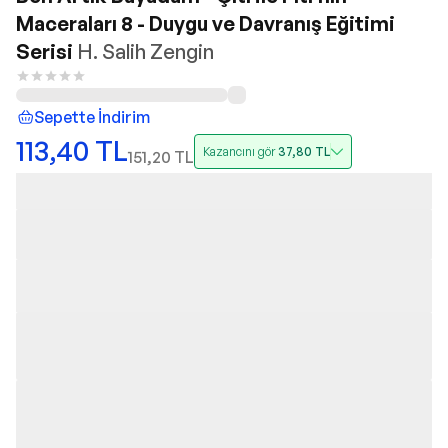
Maceraları 8 - Duygu ve Davranış Eğitimi
Serisi
H. Salih Zengin
Sepette İndirim
113,40
TL
Kazancını gör
37,80
TL
151,20
TL