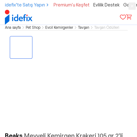
idefix’te Satış Yapın
Premium'u Keşfet
Evlilik Destek
Gamer
Ana sayfa
Pet Shop
Evcil Kemirgenler
Tavşan
Tavşan Ödülleri
Beaks
Meyveli Kemirgen Krakeri 105 gr 2'li