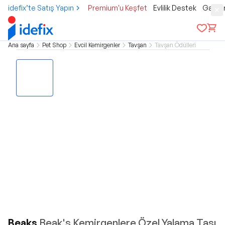
idefix’te Satış Yapın
Premium'u Keşfet
Evlilik Destek
Gamer
Ana sayfa
Pet Shop
Evcil Kemirgenler
Tavşan
Tavşan Ödülleri
Beaks
Beak's Kemirgenlere Özel Yalama Taşı