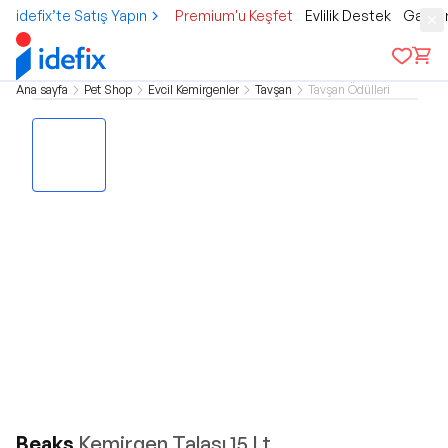
idefix’te Satış Yapın
Premium'u Keşfet
Evlilik Destek
Gamer
Ana sayfa
Pet Shop
Evcil Kemirgenler
Tavşan
Tavşan Ödülleri
Beaks
Kemirgen Talaşı 15 Lt