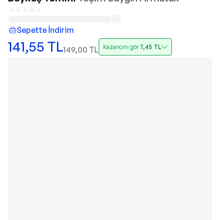
Sepette İndirim
141,55
TL
Kazancını gör
7,45
TL
149,00
TL