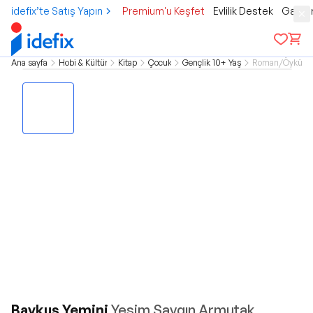
idefix’te Satış Yapın
Premium'u Keşfet
Evlilik Destek
Gamer
Ana sayfa
Hobi & Kültür
Kitap
Çocuk
Gençlik 10+ Yaş
Roman/Öykü
Baykuş Yemini
Yeşim Saygın Armutak