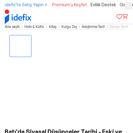
idefix’te Satış Yapın
Premium'u Keşfet
Evlilik Destek
Gamer
Ana sayfa
Hobi & Kültür
Kitap
Kurgu Dışı
Araştırma-Tarih
Dünya Tarihi
Batı'da Siyasal Düşünceler Tarihi - Eski ve