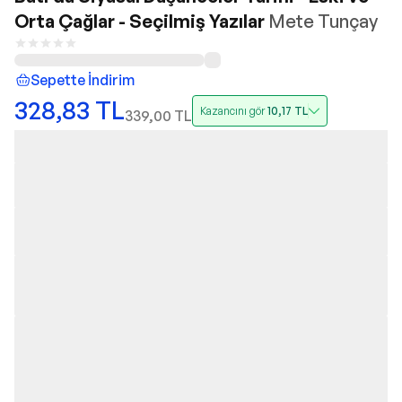
Orta Çağlar - Seçilmiş Yazılar
Mete Tunçay
Sepette İndirim
328,83
TL
Kazancını gör
10,17
TL
339,00
TL