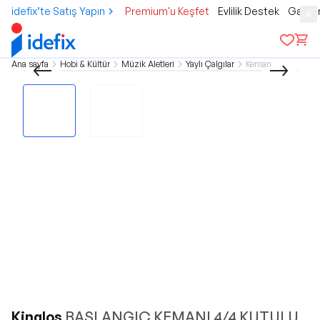
idefix’te Satış Yapın
Premium'u Keşfet
Evlilik Destek
Gamer
Ana sayfa
Hobi & Kültür
Müzik Aletleri
Yaylı Çalgılar
Keman
Kinglos
BAŞLANGIÇ KEMANI 4/4 KUTULU,