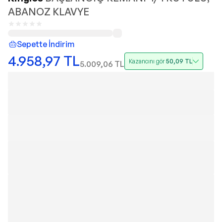
ABANOZ KLAVYE
Sepette İndirim
4.958,97
TL
Kazancını gör
50,09
TL
5.009,06
TL