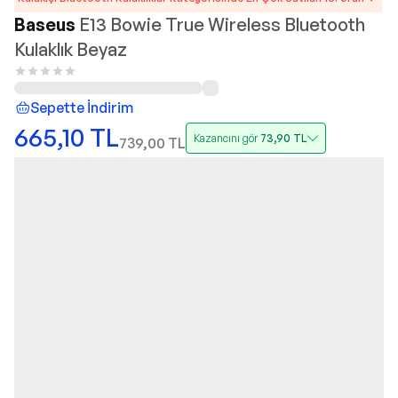
Baseus
E13 Bowie True Wireless Bluetooth
Kulaklık Beyaz
Sepette İndirim
665,10
TL
Kazancını gör
73,90
TL
739,00
TL