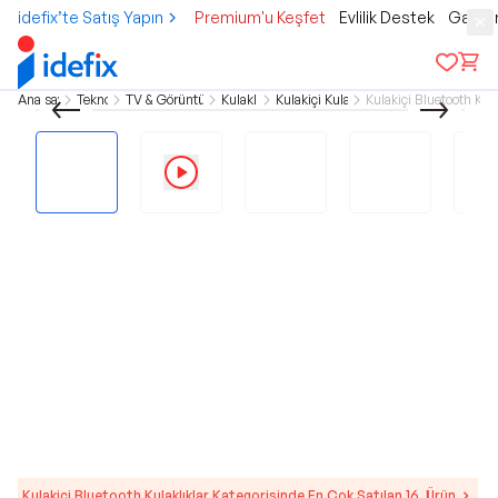
idefix’te Satış Yapın
Premium'u Keşfet
Evlilik Destek
Gamer
Ana sayfa
Teknoloji
TV & Görüntü & Ses
Kulaklıklar
Kulakiçi Kulaklıklar
Kulakiçi Bluetooth Kula
Kulakiçi Bluetooth Kulaklıklar Kategorisinde En Çok Satılan 16. Ürün