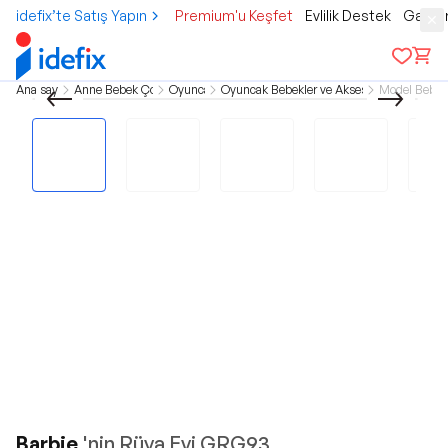
idefix’te Satış Yapın
Premium'u Keşfet
Evlilik Destek
Gamer
Ana sayfa
Anne Bebek Çocuk
Oyuncak
Oyuncak Bebekler ve Aksesuarları
Model Bebek
Barbie
'nin Rüya Evi GRG93