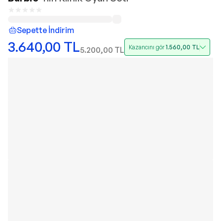
Sepette İndirim
3.640,00
TL
Kazancını gör
1.560,00
TL
5.200,00
TL