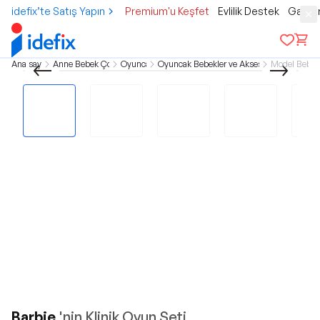
idefix’te Satış Yapın
Premium'u Keşfet
Evlilik Destek
Gamer
Ana sayfa
Anne Bebek Çocuk
Oyuncak
Oyuncak Bebekler ve Aksesuarları
Model Bebek
Barbie
'nin Klinik Oyun Seti