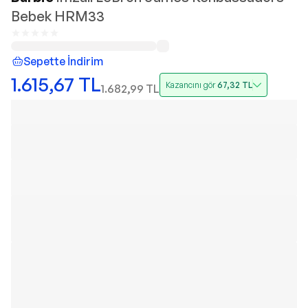
Bebek HRM33
Sepette İndirim
1.615,67
TL
Kazancını gör
67,32
TL
1.682,99
TL