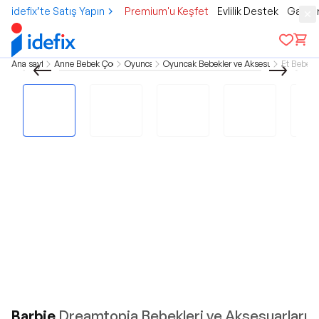
idefix’te Satış Yapın
Premium'u Keşfet
Evlilik Destek
Gamer
Ana sayfa
Anne Bebek Çocuk
Oyuncak
Oyuncak Bebekler ve Aksesuarları
Et Bebek
Barbie
Dreamtopia Bebekleri ve Aksesuarları