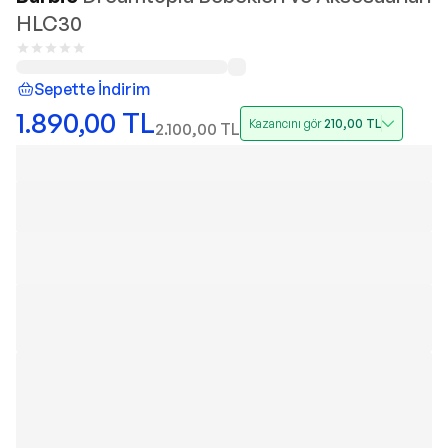
HLC30
Sepette İndirim
1.890,00
TL
Kazancını gör
210,00
TL
2.100,00
TL