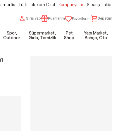
amerfix
Türk Telekom Özel
Kampanyalar
Sipariş Takibi
Giriş yap
Puanlarım
Sepetim
Favorilerim
Spor,
Süpermarket,
Pet
Yapı Market,
Outdoor
Gıda, Temizlik
Shop
Bahçe, Oto
01