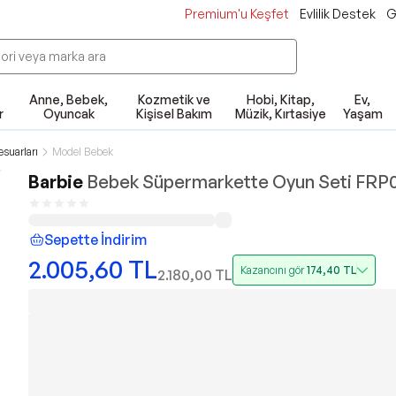
Premium'u Keşfet
Evlilik Destek
G
Anne, Bebek,
Kozmetik ve
Hobi, Kitap,
Ev,
r
Oyuncak
Kişisel Bakım
Müzik, Kırtasiye
Yaşam
suarları
Model Bebek
Barbie
Bebek Süpermarkette Oyun Seti FRP
Sepette İndirim
2.005,60
TL
Kazancını gör
174,40
TL
2.180,00
TL