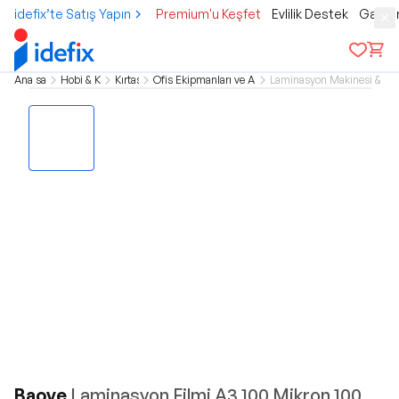
idefix’te Satış Yapın
Premium'u Keşfet
Evlilik Destek
Gamer
Ana sayfa
Hobi & Kültür
Kırtasiye
Ofis Ekipmanları ve Aksesuarları
Laminasyon Makinesi & Ma
Baove
Laminasyon Filmi A3,100 Mikron 100